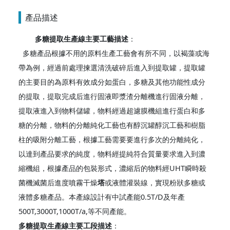
產品描述
多糖提取生產線主要工藝描述
：
多糖產品根據不用的原料生產工藝會有所不同，以褐藻或海
帶為例，經過前處理揀選清洗破碎后進入到提取罐，提取罐
的主要目的為原料有效成分如蛋白，多糖及其他功能性成分
的提取，提取完成后進行固液即漿渣分離機進行固液分離，
提取液進入到物料儲罐，物料經過超濾膜機組進行蛋白和多
糖的分離，物料的分離純化工藝也有醇沉罐醇沉工藝和樹脂
柱的吸附分離工藝，根據工藝需要要進行多次的分離純化，
以達到產品要求的純度，物料經提純符合質量要求進入到濃
縮機組，根據產品的包裝形式，濃縮后的物料經UHT瞬時殺
菌機滅菌后進度噴霧干燥
塔
或液體灌裝線，實現粉狀多糖或
液體多糖產品。本產線設計有中試產能0.5T/D及年產
500T,3000T,1000T/a,等不同產能。
多糖提取生產線主要工段描述
：